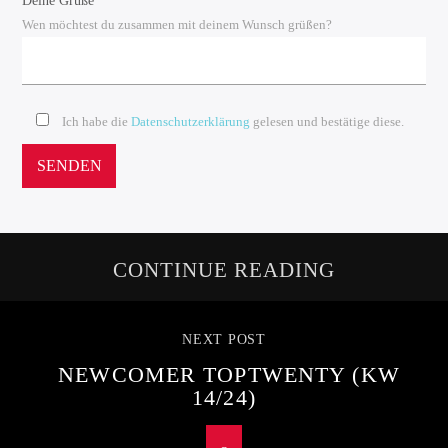
Deine Grüße
Wen möchtest du zusammen mit deinem Wunsch grüßen?
Ich habe die
Datenschutzerklärung
gelesen und bestätige diese.
CONTINUE READING
NEXT POST
NEWCOMER TOPTWENTY (KW
14/24)