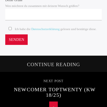
Deine Grüße
Wen möchtest du zusammen mit deinem Wunsch grüßen?
Ich habe die
Datenschutzerklärung
gelesen und bestätige diese.
CONTINUE READING
NEXT POST
NEWCOMER TOPTWENTY (KW
18/25)